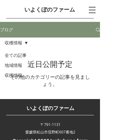
​いよくぼのファーム
ブログ
収穫情報
全ての記事
近日公開予定
地域情報
収穫情報
その他のカテゴリーの記事を見まし
ょう。
​いよくぼのファーム
〒791-1131
愛媛県松山市窪野町​607番地2