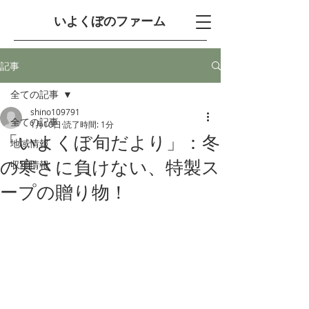
​いよくぼのファーム
記事
全ての記事
shino109791
全ての記事
1月10日
読了時間: 1分
「いよくぼ旬だより」：冬
地域情報
の寒さに負けない、特製ス
収穫情報
ープの贈り物！