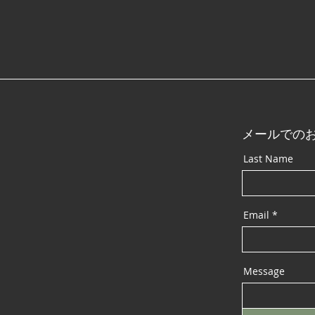
切なお米を守る「電気柵」の
育て
準備と除草作業🐗⚡️
と命
秘密
メールでの
Last Name
Email
Message