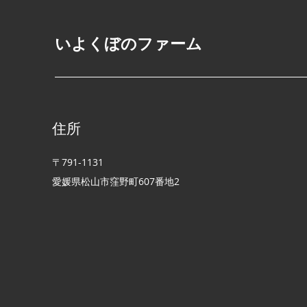
期へ＆ドローン防除と稲刈り
（9/12）に向けた準備🌾【令
​いよくぼのファーム
和8年産 新米予約スター
ト！】
住所
〒791-1131
愛媛県松山市窪野町​607番地2