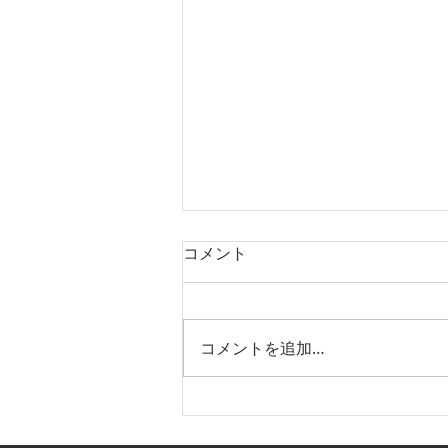
コメント
コメントを追加…
窪野米日記：vol.9｜田植え
から60日！そろそろ出穂の時