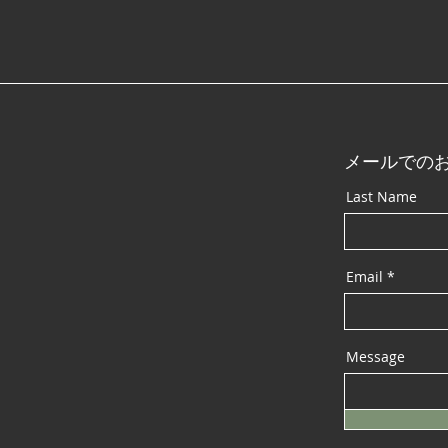
2026」愛媛トヨペット様ブ
への
ースにいよくぼのファームが
出品決定！🎉
メールでの
Last Name
Email
Message