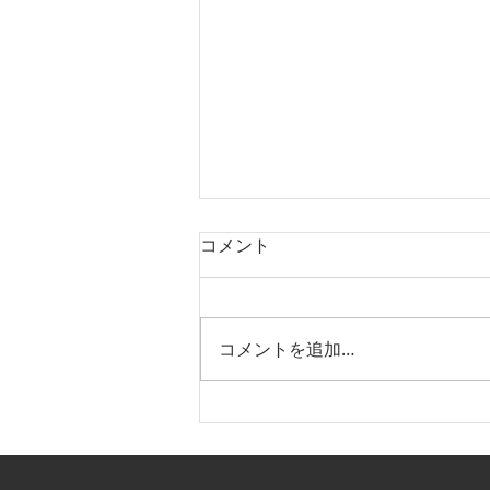
コメント
コメントを追加…
いよくぼ旬だより：vol.17｜
【第2弾】松山盆フェス
2026「愛媛トヨペット×いよ