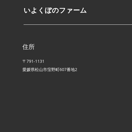
くぼのファーム」ブースの場
​いよくぼのファーム
所＆出展イメージをご紹介！
🚗🌾
住所
〒791-1131
愛媛県松山市窪野町​607番地2