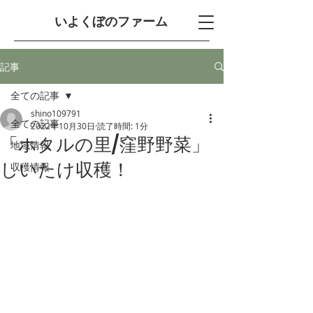
​いよくぼのファーム
記事
全ての記事
shino109791
全ての記事
2022年10月30日
読了時間: 1分
「ホタルの里/窪野野菜」
地域情報
しいたけ収穫！
収穫情報