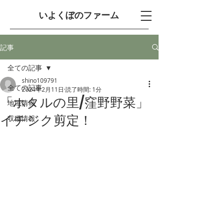
​いよくぼのファーム
記事
全ての記事
shino109791
全ての記事
2024年2月11日
読了時間: 1分
「ホタルの里/窪野野菜」
地域情報
イチジク剪定！
収穫情報