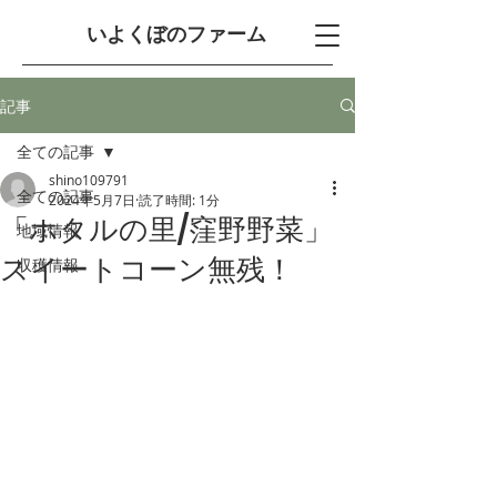
​いよくぼのファーム
記事
全ての記事
shino109791
全ての記事
2024年5月7日
読了時間: 1分
「ホタルの里/窪野野菜」
地域情報
スイートコーン無残！
収穫情報