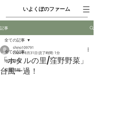
​いよくぼのファーム
記事
全ての記事
shino109791
全ての記事
2024年8月31日
読了時間: 1分
「ホタルの里/窪野野菜」
地域情報
台風一過！
収穫情報