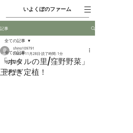
​いよくぼのファーム
記事
全ての記事
shino109791
全ての記事
2023年11月28日
読了時間: 1分
「ホタルの里/窪野野菜」
地域情報
玉ねぎ定植！
収穫情報