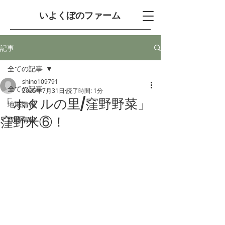
​いよくぼのファーム
記事
全ての記事
shino109791
全ての記事
2025年7月31日
読了時間: 1分
「ホタルの里/窪野野菜」
地域情報
窪野米⑥！
収穫情報