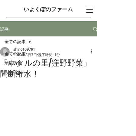
​いよくぼのファーム
記事
全ての記事
shino109791
全ての記事
2023年8月7日
読了時間: 1分
「ホタルの里/窪野野菜」
地域情報
間断潅水！
収穫情報