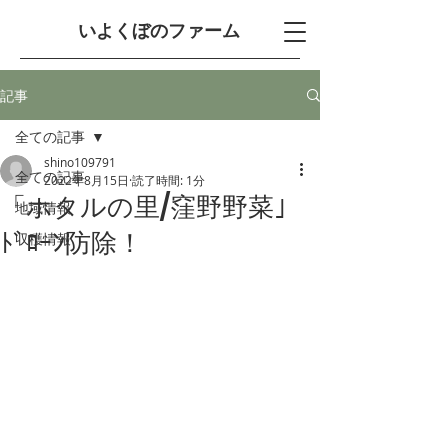
​いよくぼのファーム
記事
全ての記事
shino109791
全ての記事
2022年8月15日
読了時間: 1分
「ホタルの里/窪野野菜」
地域情報
ﾄﾞﾛｰﾝ防除！
収穫情報