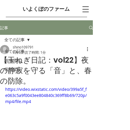
​いよくぼのファーム
記事
全ての記事
shino109791
全ての記事
3月1日
読了時間: 1分
【玉ねぎ日記：vol22】夜
地域情報
の静寂を守る「音」と、春
収穫情報
の防除。
https://video.wixstatic.com/video/399a5f_f
e063c5a9f0043ee804840c369ff8b69/720p/
mp4/file.mp4