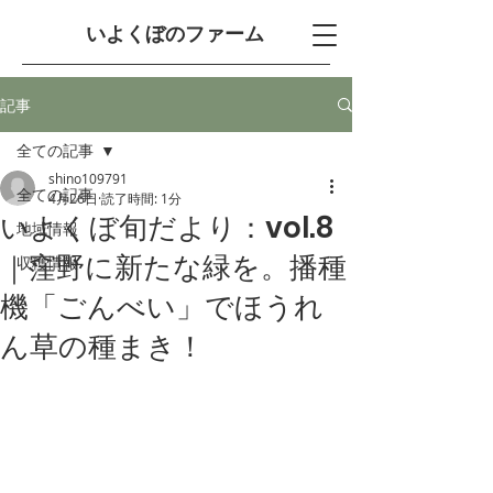
​いよくぼのファーム
記事
全ての記事
shino109791
全ての記事
4月26日
読了時間: 1分
いよくぼ旬だより：vol.8
地域情報
｜窪野に新たな緑を。播種
収穫情報
機「ごんべい」でほうれ
ん草の種まき！