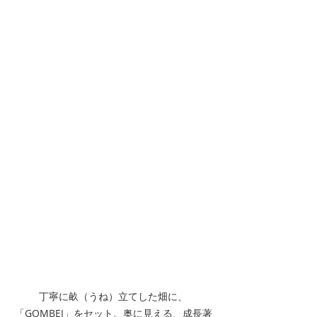
丁寧に畝（うね）立てした畑に、
「GOMBEI」をセット。奥に見える、成長著