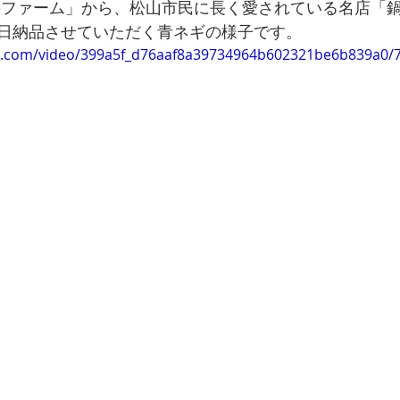
日納品させていただく青ネギの様子です。
tic.com/video/399a5f_d76aaf8a39734964b602321be6b839a0/