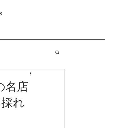
e
の名店
、採れ