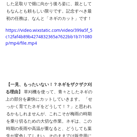
した足取りで畑に向かう後ろ姿に、親として
もなんとも頼もしい限りです。記念すべき最
初の任務は、なんと「ネギのカット」です！
https://video.wixstatic.com/video/399a5f_5
c12faf4b89b4274832365a7622bb1b7/1080
p/mp4/file.mp4
【一見、もったいない！？ネギをザクザク刈
る理由】
 草刈機を使って、青々としたネギの
上の部分を豪快にカットしていきます。 「せ
っかく育てたネギをどうして！？」と思われ
るかもしれませんが、これこそが梅雨の時期
を乗り切るための大切な作業。ネギは、この
時期の長雨や高温が重なると、どうしても葉
先が変色してしまい、そのままでは販売用に