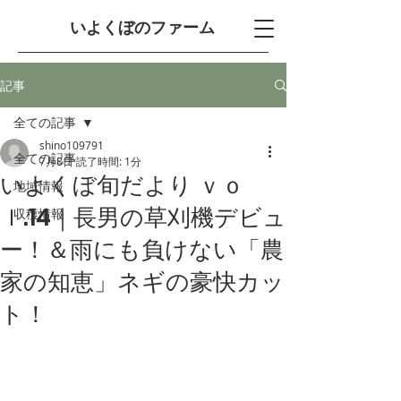
​いよくぼのファーム
記事
全ての記事
shino109791
全ての記事
7月8日
読了時間: 1分
いよくぼ旬だより ｖｏ
地域情報
ｌ.14｜長男の草刈機デビュ
収穫情報
ー！＆雨にも負けない「農
家の知恵」ネギの豪快カッ
ト！