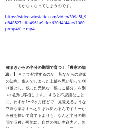
向かなくなってしまうのです。
https://video.wixstatic.com/video/399a5f_9
d848527cdfa4961a9efdc620d4f44ae/1080
p/mp4/file.mp4
種まきからの半分の期間で育つ！「農家の知
恵」】
 そこで登場するのが、昔ながらの農家
の知恵。傷んでしまった上部を思い切って刈
り落とし、残った元気な「根っこ部分」を別
の場所に移植します。 すると不思議なこと
に、わずか1〜2ヶ月ほどで、見違えるような
立派な葉ネギへと生まれ変わるんです！一か
ら種を撒いて育てるよりも、なんと半分の期
間で収穫が可能に。自然の強い生命力と、無