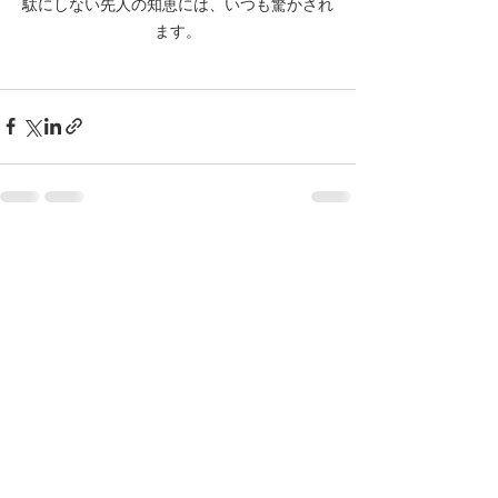
駄にしない先人の知恵には、いつも驚かされ
ます。
最新記事
すべて表示