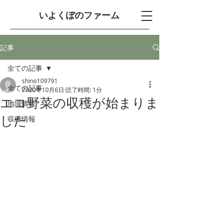
​いよくぼのファーム
記事
全ての記事
shino109791
全ての記事
2020年10月6日
読了時間: 1分
エコ野菜の収穫が始まりま
地域情報
した
収穫情報