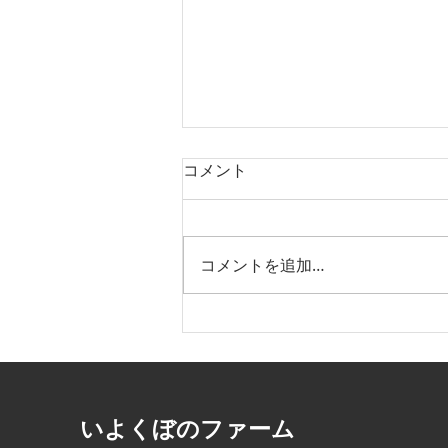
コメント
コメントを追加…
いよくぼ旬だより：vol.17｜
【第2弾】松山盆フェス
2026「愛媛トヨペット×いよ
くぼのファーム」ブースの場
​いよくぼのファーム
所＆出展イメージをご紹介！