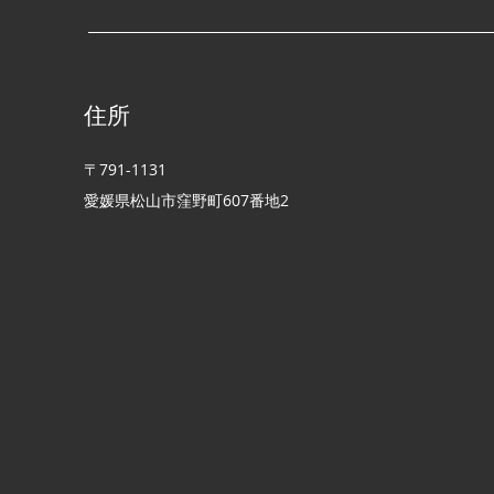
🚗🌾
住所
〒791-1131
愛媛県松山市窪野町​607番地2