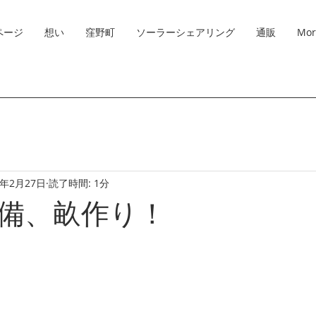
ページ
想い
窪野町
ソーラーシェアリング
通販
Mor
1年2月27日
読了時間: 1分
備、畝作り！