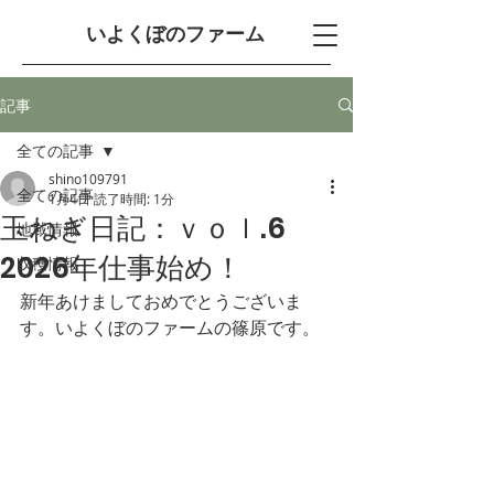
​いよくぼのファーム
記事
全ての記事
shino109791
全ての記事
1月4日
読了時間: 1分
玉ねぎ日記：ｖｏｌ.6
地域情報
2026年仕事始め！
収穫情報
新年あけましておめでとうございま
す。いよくぼのファームの篠原です。