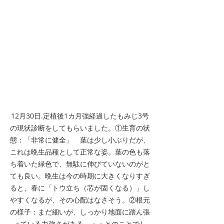
12月30日.定植後1カ月強経過したもみじ3号
の現状診断をしてもらいました。①生育の状
態：「非常に健全」　葉は少し小ぶりだが、
これは晩生品種として正常な姿。葉の色も落
ち着いた緑色で、無駄に伸びていないのがと
ても良い。晩生は今の時期に大きくなりすぎ
ると、春に「トウ立ち（芯が固くなる）」し
やすくなるが、その心配はなさそう。②根元
の様子：まだ細いが、しっかり地面に踏ん張
っている力強さがある。・・とのことでし