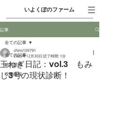
​いよくぼのファーム
記事
全ての記事
shino109791
全ての記事
2025年12月30日
読了時間: 1分
玉ねぎ日記：vol.3 もみ
地域情報
じ3号の現状診断！
収穫情報