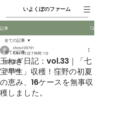
​いよくぼのファーム
記事
全ての記事
shino109791
全ての記事
5月11日
読了時間: 1分
玉ねぎ日記：vol.33｜「七
地域情報
宝早生」収穫！窪野の初夏
収穫情報
の恵み、16ケースを無事収
穫しました。