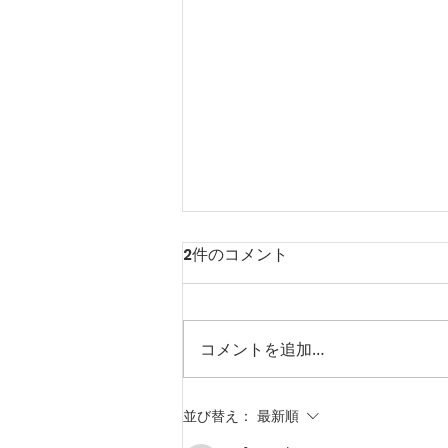
2件のコメント
コメントを追加…
窪野米日記：vol.10｜中干し
並び替え：
最新順
完了！6日ぶりの潅水＆猛暑