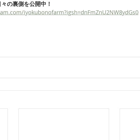
でも日々の裏側を公開中！
agram.com/iyokubonofarm?igsh=dnFmZnU2NW8ydGs0