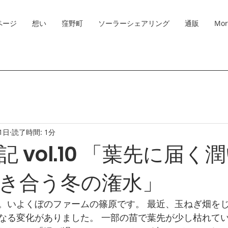
ページ
想い
窪野町
ソーラーシェアリング
通販
Mor
1日
読了時間: 1分
 vol.10 「葉先に届く
き合う冬の潅水」
。いよくぼのファームの篠原です。 最近、玉ねぎ畑を
なる変化がありました。 一部の苗で葉先が少し枯れて