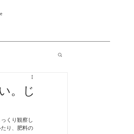
e
潤い。じ
じっくり観察し
いたり、肥料の