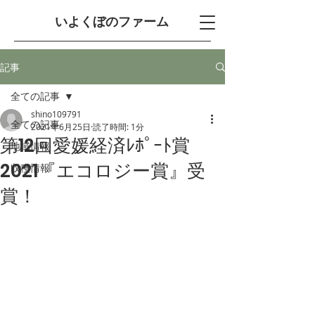
​いよくぼのファーム
記事
全ての記事
shino109791
全ての記事
2021年6月25日
読了時間: 1分
第12回愛媛経済ﾚﾎﾟｰﾄ賞
地域情報
2021『エコロジー賞』受
収穫情報
賞！