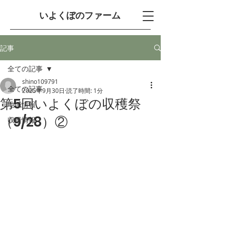
​いよくぼのファーム
記事
全ての記事
shino109791
全ての記事
2025年9月30日
読了時間: 1分
第5回いよくぼの収穫祭
地域情報
（9/28）②
収穫情報