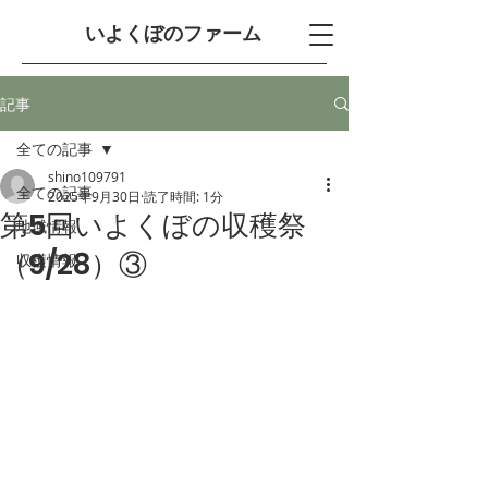
​いよくぼのファーム
記事
全ての記事
shino109791
全ての記事
2025年9月30日
読了時間: 1分
第5回いよくぼの収穫祭
地域情報
（9/28）③
収穫情報