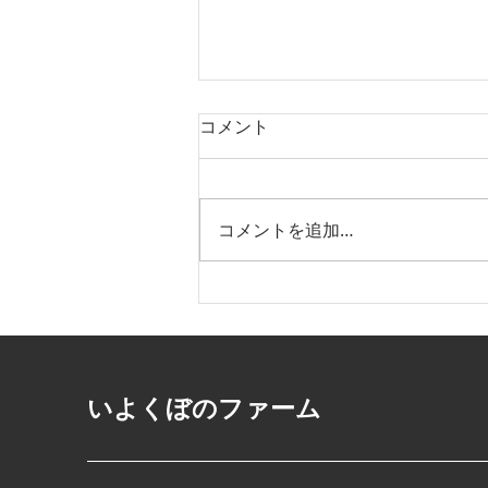
コメント
コメントを追加…
いよくぼ旬だより：vol.16｜
【告知・第一弾】8/14〜16開
催！「第2回 松山盆フェス
2026」愛媛トヨペット様ブ
​いよくぼのファーム
ースにいよくぼのファームが
出品決定！🎉