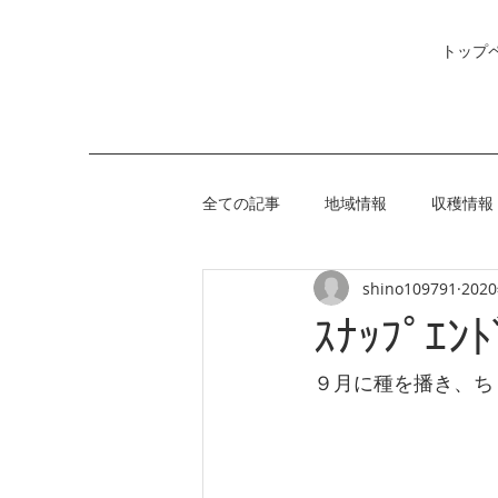
トップ
全ての記事
地域情報
収穫情報
shino109791
202
ｽﾅｯﾌﾟｴ
９月に種を播き、ち