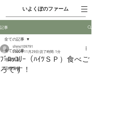
​いよくぼのファーム
記事
全ての記事
shino109791
全ての記事
2020年11月29日
読了時間: 1分
ﾌﾞﾛｯｺﾘｰ（ﾊｲﾂＳＰ）食べご
地域情報
ろです！
収穫情報