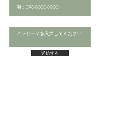
メッセージ
送信する
​いよくぼのファーム
〒791-1131
愛媛県松山市窪野町​607番地2
Copyright 2020 Iyokubono farm