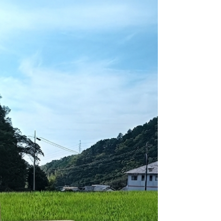
【しっかり干し上がった田んぼ！6日ぶりの潅水
へ】 窪野米日記第10回目をお届けします。 中干し
を開始して6日目、写真の通り地面には綺麗な割れ
目がしっかりと入りました！根に酸素がたっぷり
と行き渡り、土壌の環境が整ったため、いよいよ
待ちに待った水の再注入（潅水）を行います。
【猛暑対策の切り札！「穂肥（ほごえ）」の新し
い工夫】 例年は一発肥え（元肥中心）で栽培して
いましたが、近年の高温化に伴い、肥料が早く効
きすぎて収穫間際の穂が大きくなる時期に「肥料
切れ」を起こす課題がありました。 そこで今年
は、お米の栄養を補う「穂肥」としてNK化成肥料
15kgを投入！土嚢袋に詰めて給水口に設置する
「流し込み方式」に初チャレンジします。 【水に
乗せて田んぼ全体へ！省力＆効率的な施肥技術】
土嚢袋に肥料を入れることで、給水口から勢いよ
く注ぎ出る水にじわじわと肥料成分が溶け出し、
田んぼの隅々まで均一に行き渡ります。 これによ
り、稲穂が出る一番重要な時期にしっかりと栄養
を届けることができます！ 【動画：一番水ととも
に広がる栄養！】 山からの清らかな「一番水」が