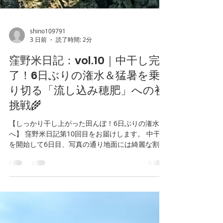
shino109791
3 日前
読了時間: 2分
窪野米日記：vol.10｜中干し完
了！6日ぶりの潅水＆猛暑を乗
り切る「流し込み穂肥」への初
挑戦🌾