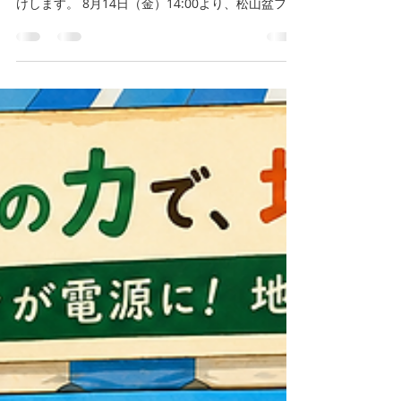
【めざせ300g！「窪野産棚田米 お米すくいチャレ
ンジ」開催！】 いよくぼ旬だより第18回目をお届
けします。 8月14日（金）14:00より、松山盆フェ
ス2026「愛媛トヨペット」ブースにて体験型イベ
ント**「お米すくいチャレンジ」**を開催いたし
ます！EV（電気自動車）の電力で炊き上げた美味
しい窪野米の一口試食とあわせて、あなたの感覚
を信じて300gぴったりを目指す一回勝負の体験ゲ
ームです！ 【簡単6ステップ！お米すくいゲームの
遊び方】 ① 【試食】 EV給電で炊いたできたての
窪野産棚田米を味わう！ ② 【募金】 まつこネ募金
箱に100円を入れる（参加費） ③ 【くじ】 運命の
「道具決定くじ」を引く！ ④ 【挑戦】 指定された
道具で300gを目指してお米をすくう！ ⑤ 【計量】
はかりに乗せて運命の判定！ ⑥ 【景品】 結果に応
じて豪華景品をGET！ 【ピタリ賞はなんと「窪野
産棚田米 4kg」！】 気になる景品ラインナップは
こちら！🥇 ピタリ賞（295g〜305g）： 窪野産棚
田米 4kg！🥈 前後賞（290g〜310g）： 窪野産棚
田米