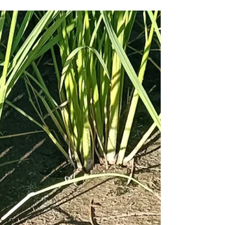
決定！🎉
【松山の夏を彩るビッグイベント「松山盆フェス
2026」開催！】 いよくぼ旬だより第16回目をお届
けします。 2026年8月14日（金）〜16日（日）の
3日間、松山で延べ3万人以上が集まるビッグイベ
ント「第2回 松山盆フェス2026」が開催されま
す！時代を超えた音と光の演出で盛り上がる、今
夏一番熱い夏祭りです。 【愛媛トヨペット様ブー
スにて特別出品決定！】 そして嬉しい大ニュース
です！この度、いつも地域の活動で大変お世話に
なっている**「愛媛トヨペット」様の出展ブース
にて、8月14日（金）いよくぼのファームの出品が
決定いたしました！**松山の夏を極限まで盛り上
げる熱気あふれる会場で、皆様にお会いできるの
を楽しみにしております。 💡 今後の投稿もお楽し
みに！ 第二弾： 愛媛トヨペット様のブース場所の
ご案内 第三弾： お米の販売や「お米の重さ当てイ
ベント」などの企画詳細 順次お知らせしていきま
すので、ぜひお見逃しなく！