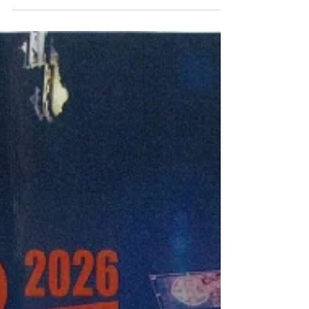
クルマの給電で地域を元気に！ブースイメージを
ご紹介】 いよくぼ旬だより第17回目をお届けしま
す。 8月14日（金）開催の「第2回 松山盆フェス
2026」にて、愛媛トヨペット様と一緒に出展する
ブースのイメージが出来上がりました！当日は
「クルマが電源に！電気の力で地域をもっと元気
に！」をテーマに、クルマからの給電を活用した
冷たい「かき氷」の販売や、炊き立て米の試食、
そして自慢の「窪野米」の販売を行います。 【愛
媛トヨペット様ブースの場所はこちら！】 会場と
なる「松山市城山公園 やすらぎ広場」内のレイア
ウトマップです。 愛媛トヨペット様のブースは、
**愛媛県美術館側の入口近く（マップ上の赤丸の
位置）**に設置されます！ 市駅側・県庁側どちら
からお越しいただいてもアクセスしやすい位置に
ございますので、ぜひ目印にお立ち寄りください
ね。 💡 次回は【第3弾】をお届け！ お米の販売詳
細や、盛り上がること間違いなしの「お米の重さ
当てイベント」などの企画概要を順次投稿いたし
ます。お楽しみに！