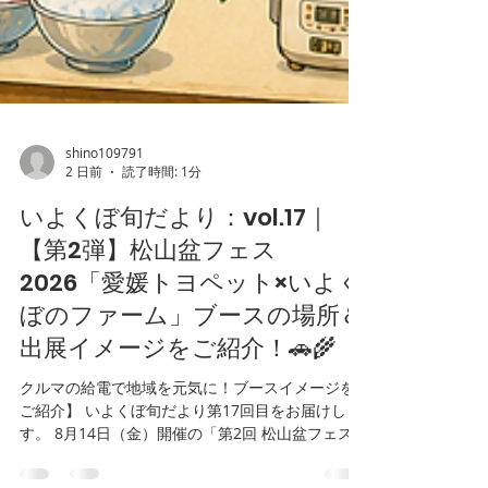
shino109791
2 日前
読了時間: 1分
いよくぼ旬だより：vol.17｜
【第2弾】松山盆フェス
2026「愛媛トヨペット×いよく
ぼのファーム」ブースの場所＆
出展イメージをご紹介！🚗🌾