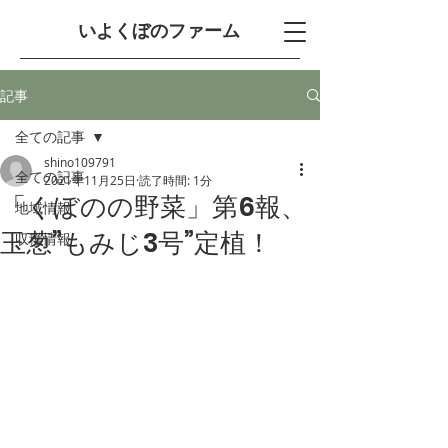
​いよくぼのファーム
記事
全ての記事
shino109791
全ての記事
2021年11月25日
読了時間: 1分
「くぼのの野菜」第6報、
地域情報
玉葱”もみじ3号”定植！
収穫情報